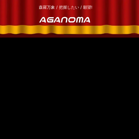
森羅万象 / 把握したい / 願望!