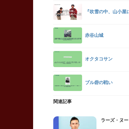
『吹雪の中、山小屋
赤谷山城
オクタコサン
ブル砦の戦い
関連記事
ラーズ・ヌートバ