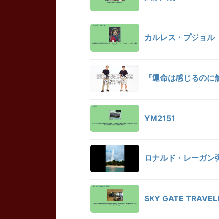
カルレス・プジョル
『運命は感じるのに解
YM2151
ロナルド・レーガン
SKY GATE TRAVELL