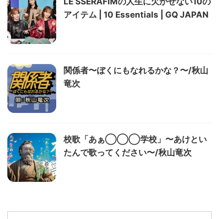
LE SSERAFIMの人生に欠かせない10の
アイテム | 10 Essentials | GQ JAPAN
関係者〜ぼくにもなれるかな？〜/秋山
竜次
校歌「あぁ◯◯◯学校」〜あけとい
たんで歌ってください〜/秋山竜次