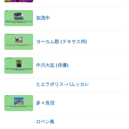
加茂牛
ヨーカム郡 (テキサス州)
中川大志 (俳優)
ヒエラポリス-パムッカレ
多々良沼
ロベン島