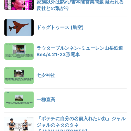
家族以外は黙れ/吉本闇営業問題 疑われる
反社との繋がり
ドッグトゥース (航空)
ラウターブルンネン-ミューレン山岳鉄道
Be4/4 21-23形電車
七夕神社
一柳直高
『ポテチに自分の名前入れたい奴』ジャル
ジャルのネタのタネ