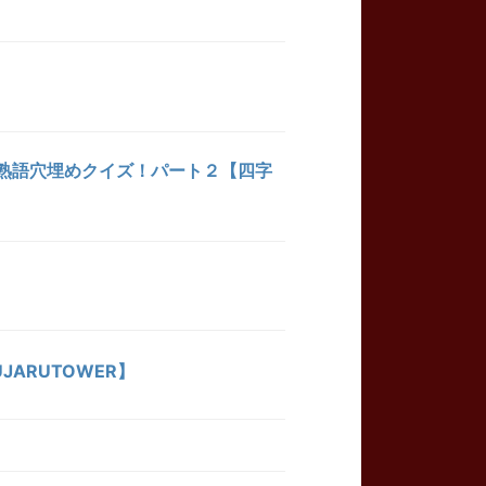
熟語穴埋めクイズ！パート２【四字
ARUTOWER】