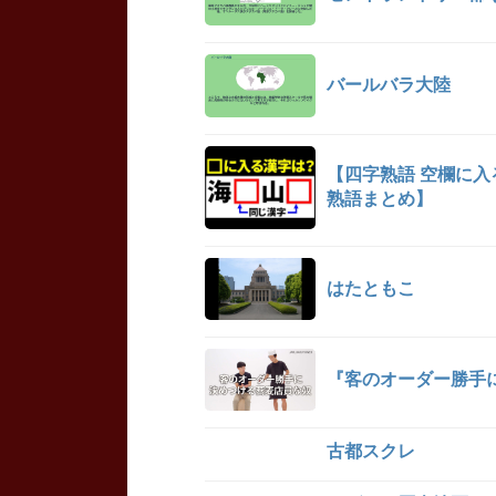
バールバラ大陸
【四字熟語 空欄に
熟語まとめ】
はたともこ
『客のオーダー勝手に
古都スクレ