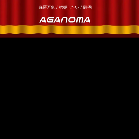
森羅万象 / 把握したい / 願望!