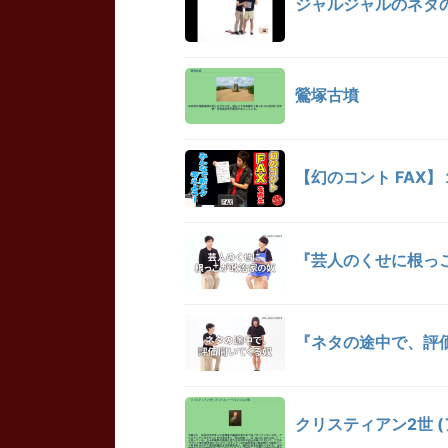
ジャルジャルのネタ
鶯塚古墳
【幻のコント FA
『芸人のくせに根っこ
『ネタの途中で、評価
クリスティアン2世 