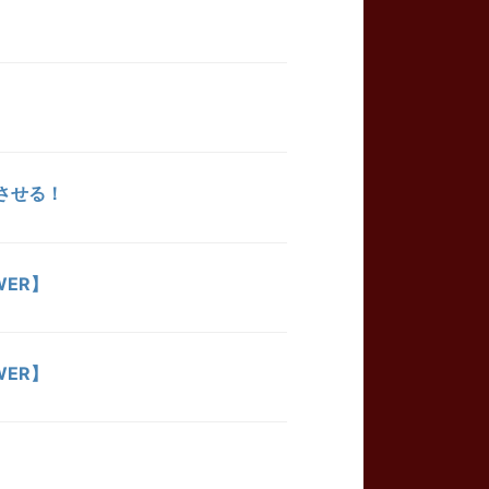
させる！
WER】
WER】