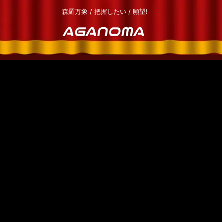
森羅万象 / 把握したい / 願望!